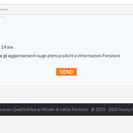
atteri!
 24 ore.
 gli aggiornamenti sugli ultimi prodotti e informazioni Fornitore.
a buon Qualità Erba artificiale di calcio fornitore.
© 2023 - 2025 Sunny Gr