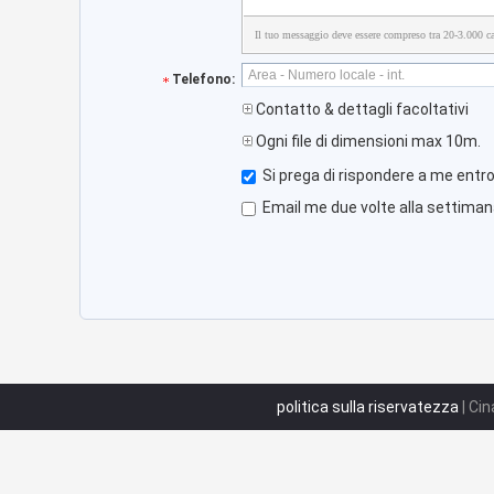
Il tuo messaggio deve essere compreso tra 20-3.000 car
Telefono:
Contatto & dettagli facoltativi
Ogni file di dimensioni max 10m.
Si prega di rispondere a me entro
Email me due volte alla settimana
politica sulla riservatezza
| Cin