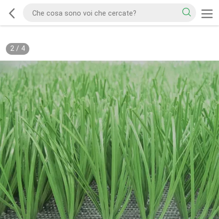
2
/
4