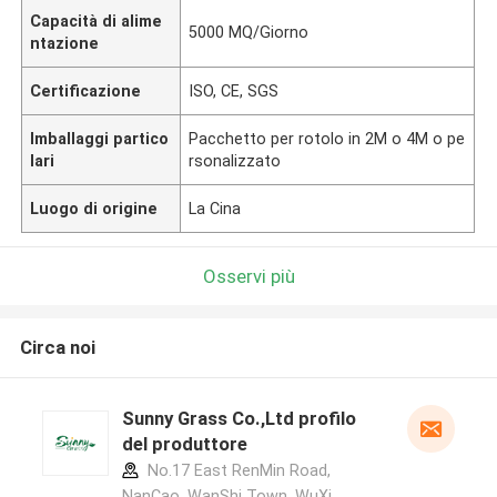
Capacità di alime
5000 MQ/Giorno
ntazione
Certificazione
ISO, CE, SGS
Imballaggi partico
Pacchetto per rotolo in 2M o 4M o pe
lari
rsonalizzato
Luogo di origine
La Cina
Osservi più
Circa noi
Sunny Grass Co.,Ltd profilo
del produttore
No.17 East RenMin Road,
NanCao, WanShi Town, WuXi,