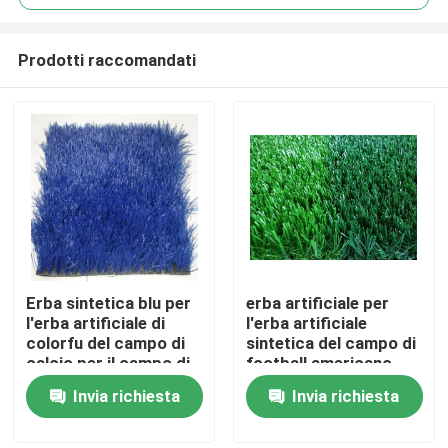
Prodotti raccomandati
Erba sintetica blu per
erba artificiale per
Casa
l'erba artificiale di
l'erba artificiale
colorfu del campo di
sintetica del campo di
calcio per il campo di
football americano
Prodotti
football americano
Invia richiesta
Invia richiesta
Video