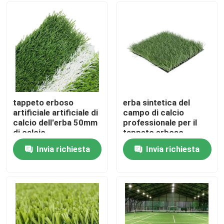
Chi siamo
Giro della fabbrica
Controllo di qualità
tappeto erboso
erba sintetica del
artificiale artificiale di
campo di calcio
calcio dell'erba 50mm
professionale per il
Contattaci
di calcio
tappeto erboso
artificiale di calcio di
Invia richiesta
Invia richiesta
calcio
Notizia
Casi
Erba artificiale di calcio