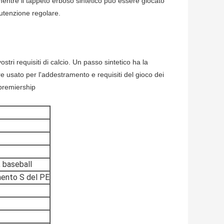
mentre il tappeto erboso sintetico può essere giocato
utenzione regolare.
ostri requisiti di calcio. Un passo sintetico ha la
e usato per l'addestramento e requisiti del gioco dei
i premiership
, baseball
mento S del PE