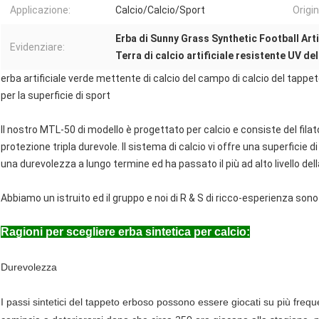
Applicazione:
Calcio/Calcio/Sport
Origin
Erba di Sunny Grass Synthetic Football Arti
Evidenziare:
Terra di calcio artificiale resistente UV de
erba artificiale verde mettente di calcio del campo di calcio del tappe
per la superficie di sport
Il nostro MTL-50 di modello è progettato per calcio e consiste del filat
protezione tripla durevole. Il sistema di calcio vi offre una superficie d
una durevolezza a lungo termine ed ha passato il più ad alto livello del
Abbiamo un istruito ed il gruppo e noi di R & S di ricco-esperienza son
Ragioni per scegliere erba sintetica per calcio:
Durevolezza
I passi sintetici del tappeto erboso possono essere giocati su più freq