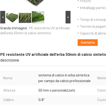
Prezzo:
Imballaggi partico
Tempi di conseg
Termini di pagam
Grande immagine :
PE resistente UV artificiale
dell'erba 50mm di calcio sintetico
Capacità di alim
Contatto
PE resistente UV artificiale dell'erba 50mm di calcio sinteti
descrizione
sistema di calcio in erba sintetica
Nome:
Mater
per campo da calcio professionale
Altezza:
50 mm o personalizzato
Color
Calibro:
5/8"
Cucir