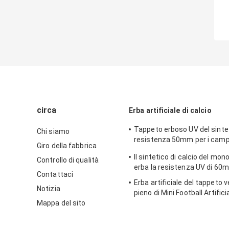
circa
Erba artificiale di calcio
Tappeto erboso UV del sintet
Chi siamo
resistenza 50mm per i campi 
Giro della fabbrica
americano
Il sintetico di calcio del mo
Controllo di qualità
erba la resistenza UV di 60
Contattaci
Erba artificiale del tappeto 
Notizia
pieno di Mini Football Artifici
Mappa del sito
30mm