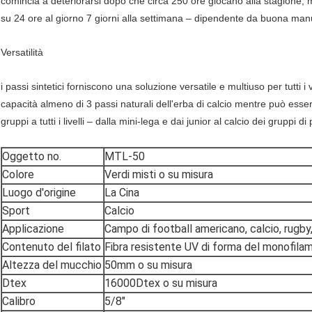
comincia a deteriorarsi dopo che circa 250 ore giocano alla stagione, 
su 24 ore al giorno 7 giorni alla settimana – dipendente da buona man
Versatilità
i passi sintetici forniscono una soluzione versatile e multiuso per tutti i v
capacità almeno di 3 passi naturali dell'erba di calcio mentre può esser
gruppi a tutti i livelli – dalla mini-lega e dai junior al calcio dei gruppi d
Oggetto no.
MTL-50
Colore
Verdi misti o su misura
Luogo d'origine
La Cina
Sport
Calcio
Applicazione
Campo di football americano, calcio, rugby
Contenuto del filato
Fibra resistente UV di forma del monofila
Altezza del mucchio
50mm o su misura
Dtex
16000Dtex o su misura
Calibro
5/8"