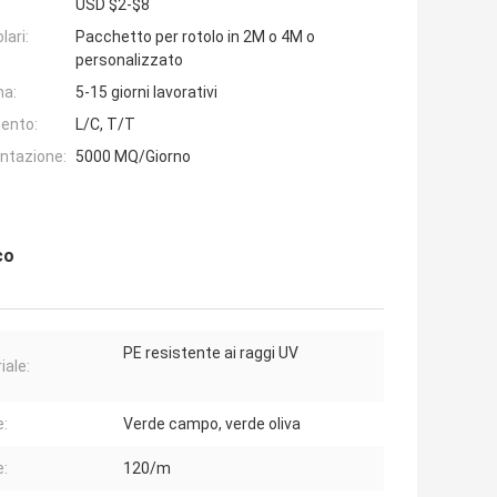
USD $2-$8
lari:
Pacchetto per rotolo in 2M o 4M o
personalizzato
na:
5-15 giorni lavorativi
ento:
L/C, T/T
entazione:
5000 MQ/Giorno
co
PE resistente ai raggi UV
iale:
e:
Verde campo, verde oliva
e:
120/m