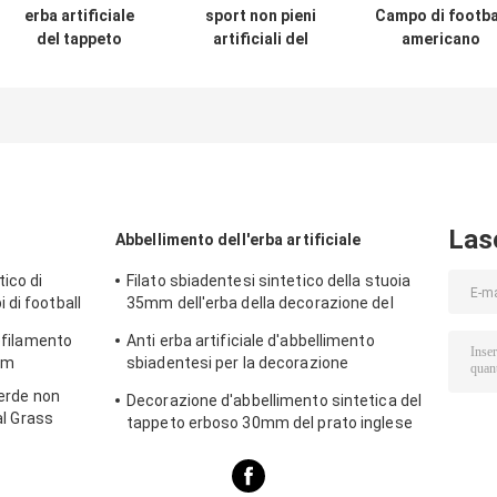
erba artificiale
sport non pieni
Campo di footba
del tappeto
artificiali del
americano
erboso di calcio
campo di calcio
artificiale del
di verde del
dell'erba di 30mm
tappeto erbos
campo di erba di
dell'erba
calcio di 50mm
artificiale di
calcio del PE
50mm
Las
Abbellimento dell'erba artificiale
ico di
Filato sbiadentesi sintetico della stuoia
di football
35mm dell'erba della decorazione del
giardino anti
nofilamento
Anti erba artificiale d'abbellimento
mm
sbiadentesi per la decorazione
domestica
verde non
Decorazione d'abbellimento sintetica del
al Grass
tappeto erboso 30mm del prato inglese
della decorazione