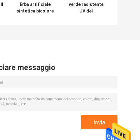
ll
Erba artificiale
verde resistente
sintetica bicolore
UV del
di Futsal
giacimento del PE
o
resistente al
dell'erba
fuoco per calcio
artificiale di
del campo
calcio di 60mm
ciare messaggio