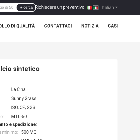
Richiedere un preventivo
|
Italian
Ricerca
LLO DI QUALITÀ
CONTATTACI
NOTIZIA
CASI
lcio sintetico
La Cina
Sunny Grass
ISO, CE, SGS
o:
MTL-50
nto e spedizione:
e minimo:
500 MQ