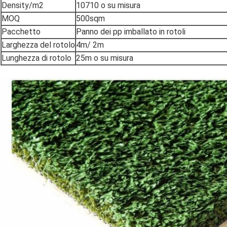
Density/m2
10710 o su misura
MOQ
500sqm
Pacchetto
Panno dei pp imballato in rotoli
Larghezza del rotolo
4m/ 2m
Lunghezza di rotolo
25m o su misura