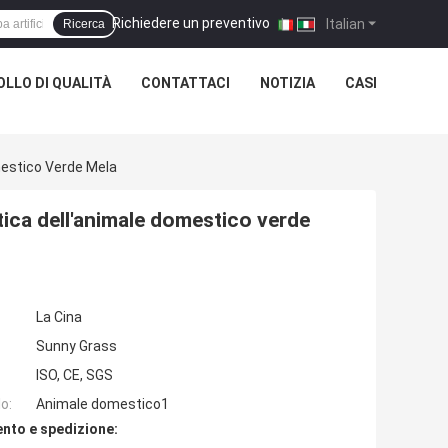
Richiedere un preventivo
|
Italian
Ricerca
LLO DI QUALITÀ
CONTATTACI
NOTIZIA
CASI
mestico Verde Mela
stica dell'animale domestico verde
La Cina
Sunny Grass
ISO, CE, SGS
o:
Animale domestico1
nto e spedizione: