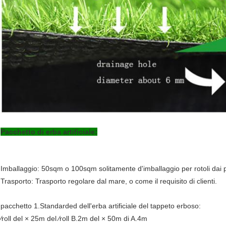
Pacchetto di erba artificiale:
Imballaggio: 50sqm o 100sqm solitamente d'imballaggio per rotoli dai 
Trasporto: Trasporto regolare dal mare, o come il requisito di clienti.
pacchetto 1.Standarded dell'erba artificiale del tappeto erboso:
⁄roll del × 25m del ⁄roll B.2m del × 50m di A.4m