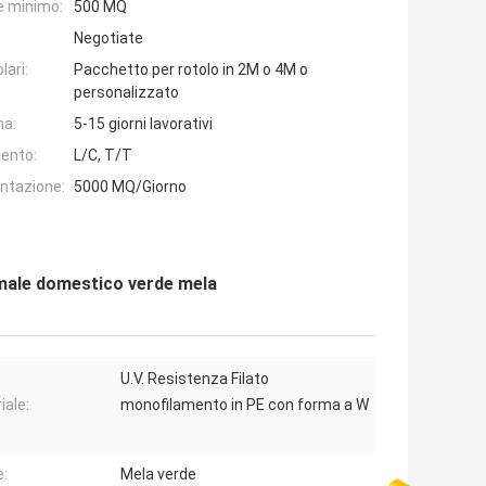
e minimo:
500 MQ
Negotiate
lari:
Pacchetto per rotolo in 2M o 4M o
personalizzato
na:
5-15 giorni lavorativi
ento:
L/C, T/T
entazione:
5000 MQ/Giorno
nimale domestico verde mela
U.V. Resistenza Filato
iale:
monofilamento in PE con forma a W
e:
Mela verde