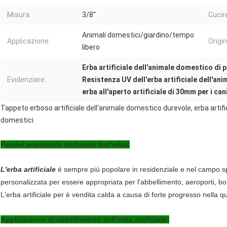
Misura:
3/8''
Cucir
Animali domestici/giardino/tempo
Applicazione:
Origin
libero
Erba artificiale dell'animale domestico di p
Evidenziare:
Resistenza UV dell'erba artificiale dell'a
erba all'aperto artificiale di 30mm per i can
Tappeto erboso artificiale dell'animale domestico durevole, erba artific
domestici
Perché popolarità artificiale dell'erba:
L'erba artificiale
è sempre più popolare in residenziale e nel campo spo
personalizzata per essere appropriata per l'abbellimento, aeroporti, bo
L'erba artificiale per è vendita calda a causa di forte progresso nella qua
Applicazione di abbellimento dell'erba artificiale: