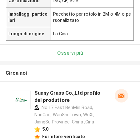
Certificazione
ISO, CE, SGS
Imballaggi partico
Pacchetto per rotolo in 2M o 4M o pe
lari
rsonalizzato
Luogo di origine
La Cina
Osservi più
Circa noi
Sunny Grass Co.,Ltd profilo
del produttore
No.17 East RenMin Road,
NanCao, WanShi Town, WuXi,
JiangSu Province, China ,Cina
5.0
Fornitore verificato