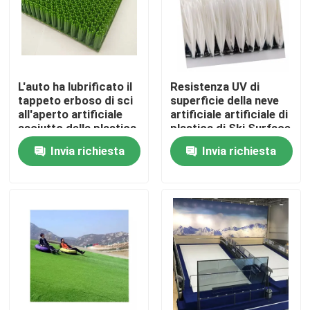
Chi siamo
Giro della fabbrica
L'auto ha lubrificato il
Resistenza UV di
tappeto erboso di sci
superficie della neve
all'aperto artificiale
artificiale artificiale di
Controllo di qualità
asciutto della plastica
plastica di Ski Surface
di ingegneria di Ski
25mm
Invia richiesta
Invia richiesta
Grass Eco Friendly For
Contattaci
Notizia
Casi
Erba artificiale di calcio