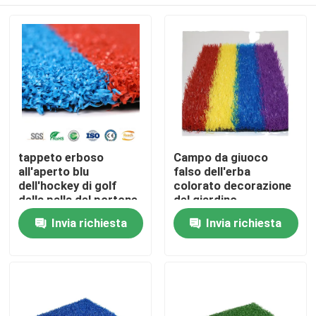
tappeto erboso
Campo da giuoco
all'aperto blu
falso dell'erba
dell'hockey di golf
colorato decorazione
della palla del portone
del giardino
di paddle tennis di
Casa
Invia richiesta
Invia richiesta
12mm
Prodotti
Video