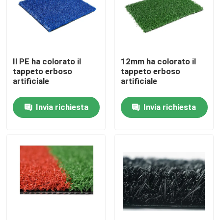
Chi siamo
Giro della fabbrica
Il PE ha colorato il
12mm ha colorato il
tappeto erboso
tappeto erboso
artificiale
artificiale
Controllo di qualità
Invia richiesta
Invia richiesta
Contattaci
Notizia
Casi
Erba artificiale di calcio