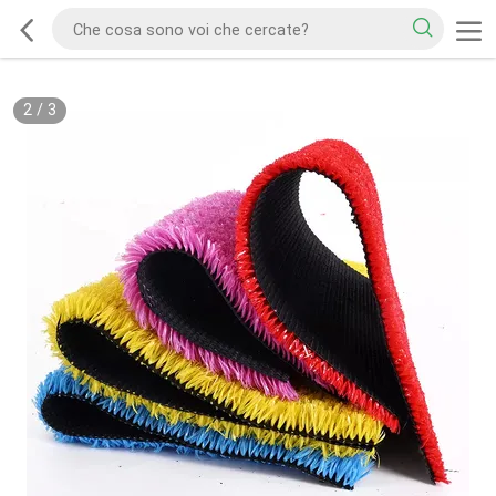
2
/
3