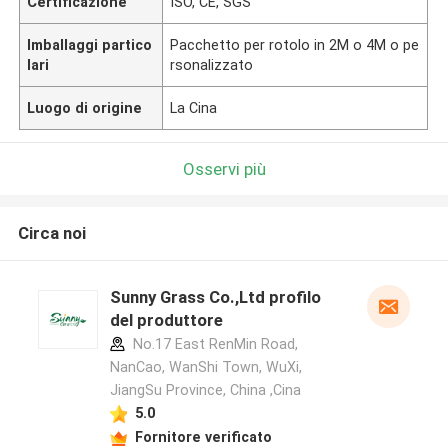
Certificazione
ISO, CE, SGS
Imballaggi partico
Pacchetto per rotolo in 2M o 4M o pe
lari
rsonalizzato
Luogo di origine
La Cina
Osservi più
Circa noi
Sunny Grass Co.,Ltd profilo
del produttore
No.17 East RenMin Road,
NanCao, WanShi Town, WuXi,
JiangSu Province, China ,Cina
5.0
Fornitore verificato