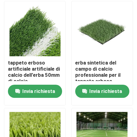
Chi siamo
Giro della fabbrica
Controllo di qualità
tappeto erboso
erba sintetica del
artificiale artificiale di
campo di calcio
calcio dell'erba 50mm
professionale per il
Contattaci
di calcio
tappeto erboso
artificiale di calcio di
Invia richiesta
Invia richiesta
calcio
Notizia
Casi
Erba artificiale di calcio