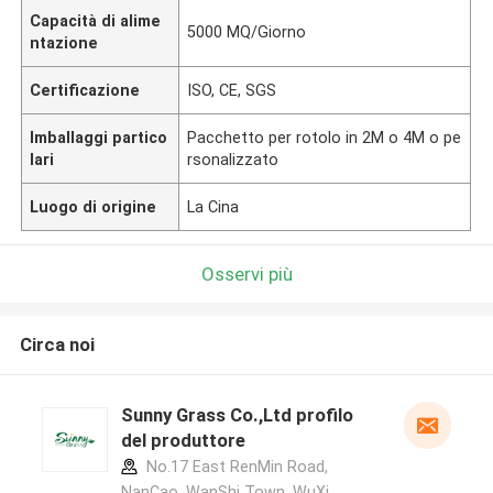
Capacità di alime
5000 MQ/Giorno
ntazione
Certificazione
ISO, CE, SGS
Imballaggi partico
Pacchetto per rotolo in 2M o 4M o pe
lari
rsonalizzato
Luogo di origine
La Cina
Osservi più
Circa noi
Sunny Grass Co.,Ltd profilo
del produttore
No.17 East RenMin Road,
NanCao, WanShi Town, WuXi,