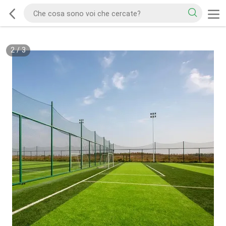
2
/
3