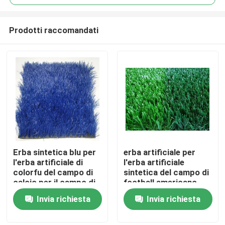
Prodotti raccomandati
Erba sintetica blu per
erba artificiale per
Casa
l'erba artificiale di
l'erba artificiale
colorfu del campo di
sintetica del campo di
calcio per il campo di
football americano
Prodotti
football americano
Invia richiesta
Invia richiesta
Video